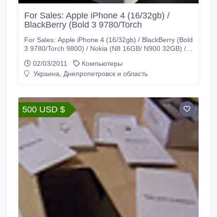
For Sales: Apple iPhone 4 (16/32gb) /
BlackBerry (Bold 3 9780/Torch
For Sales: Apple iPhone 4 (16/32gb) / BlackBerry (Bold
3 9780/Torch 9800) / Nokia (N8 16GB/ N900 32GB) /
Dell Streak (16/32gb). We specialize in a wide range of
02/03/2011
Компьютеры
products such as laptops, m0bile phones, plasma and
Украина, Днепропетровск и область
LCD TVs, MP3 and MP4 players, video game
consoles, digital cameras, DVD-Player (ETC) at low
and affordable prices.
500 USD $