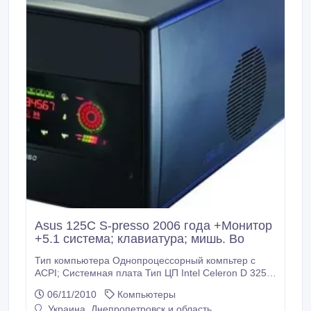
Asus 125C S-presso 2006 года +Монитор
+5.1 система; клавиатура; мишь. Во
Тип компьютера Однопроцессорный компьтер с
ACPI; Системная плата Тип ЦП Intel Celeron D 325<
2553 MHz (19 x 133); Системная плата Asus P4P8T
06/11/2010
Компьютеры
(1 PCI, 1 AGP/ 2 DDR DIMM, Audio, Video, LAN);
Украина, Днепропетровск и область
Чипсет системной платы Intel Springdale-G i865G;