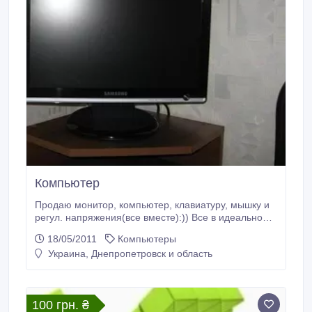
Компьютер
Продаю монитор, компьютер, клавиатуру, мышку и
регул. напряжения(все вместе):)) Все в идеальном
состоянии! Манитор: Samsung SyncMaster 931c ОЗУ
18/05/2011
Компьютеры
512МБ тип системы:32-разрядная Процесор:Intel(R)
Украина, Днепропетровск и область
Pentium(R)4CPU 3.00 GH2 3.01GH2 Видеокарта:
NVIDIA GeForce 7600 GT Алина (093)402-26-07
3000 грвн..
100 грн. ₴