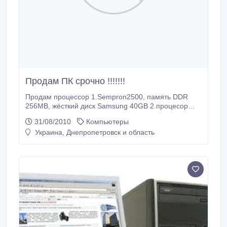
Продам ПК срочно !!!!!!!
Продам процессор 1.Sempron2500, память DDR
256MB, жёсткий диск Samsung 40GB 2.процесор
Sempron2500 память DDR 256MB жёсткий диск
31/08/2010
Компьютеры
Samsung 40GB; 3.процессор Sempron2500 память
Украина, Днепропетровск и область
DDR 256MB жёсткий диск Samsung 40GB;
4.процессор . Sempron2500 память DDR 256MB
жёсткий диск Samsung 40GB; 5.процессор
Sempron2500 память DDR 512MB жёсткий диск
Samsung 200GB; 6.