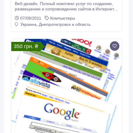
Веб-дизайн. Полный комплекс услуг по созданию,
размещению и сопровождению сайтов в Интернет,
разработка и дизайн веб-сайтов, сопровождение,
07/08/2011
Компьютеры
поисковая оптимизация, хостинг и домен от 95 грн/
Украина, Днепропетровск и область
год. Продвижение в Yandex, Google. Flash дизайн.
http://www.web-apelsin.dp.ua (067)7397016 ,
(056)7984089, (095).
350 грн. ₴