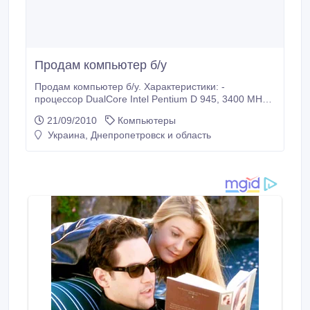
Продам компьютер б/у
Продам компьютер б/у. Характеристики: -
процессор DualCore Intel Pentium D 945, 3400 MHz -
мат. плата Asus P5PL2 (3 PCI, 2 PCI-E x1, 1 PCI-E
21/09/2010
Компьютеры
x16, 4 DDR2 DIMM, Audio, Gigabit LAN) - чипсет Intel
Украина, Днепропетровск и область
Lakeport i945PL - ОЗУ 1024 Мб (DDR2-667) -
видеокарта ATI Radeon X1600 Pro 256 Mb - жесткий.