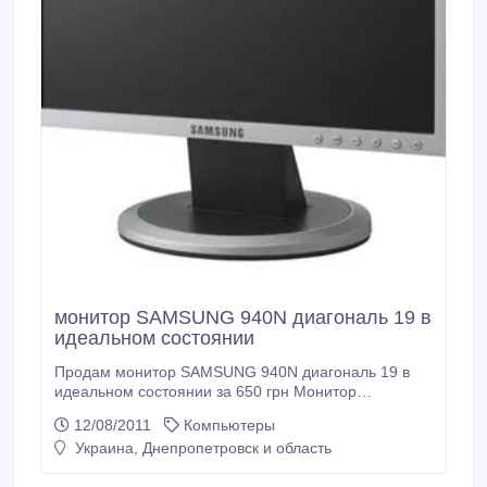
монитор SAMSUNG 940N диагональ 19 в
идеальном состоянии
Продам монитор SAMSUNG 940N диагональ 19 в
идеальном состоянии за 650 грн Монитор
укомплектован диском с драйверами, двумя
12/08/2011
Компьютеры
шнурами, инструкцией пользователя, коробочкой. В
Украина, Днепропетровск и область
идеальном состоянии, битых пикселей нет, в
ремонте не был, даже из комнаты не выносил.