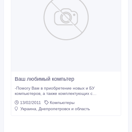
Ваш любимый компьтер
-Помогу Вам в приобретение новых и БУ
компьютеров, а также комплектующих с
ГАРАНТИЕЙ!!!! -Если Вы приобрели компьютер, то
13/02/2011
Компьютеры
помогу в установке или переустановке WINDOWS
Украина, Днепропетровск и область
XP, WINDOWS 7 -- 50-70 грн. -Установка MS Office и
пакета программ, антивируса, драйверов на все
устройства -- 50-70 грн. -Произвожу
профилактические работы (чистка от пыли,
загрязнений, чистка от вирусов и т.