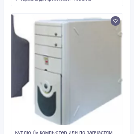
Тип BIOS Asus AMI (01/21/05); Отображение Видео
адаптер Intel(R) 82865G Graphics Controlle (64Мб);
3D-акселератор Intel Extreme Graphics 2; Монитор
LG L1750SQ [17"LCD] (1509314614); Винчестер
150Гб Intel(R) Celeron(R) CPU 2.
Куплю бу компьютер или по запчастям