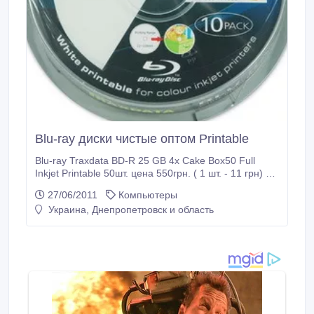
Blu-ray диски чистые оптом Printable
Blu-ray Traxdata BD-R 25 GB 4x Cake Box50 Full
Inkjet Printable 50шт. цена 550грн. ( 1 шт. - 11 грн) от
100 шт. цена за одну 10 грн. от 500 шт. цена за одну
27/06/2011
Компьютеры
9 грн. Доставка по Украине. По Днепропетровску
Украина, Днепропетровск и область
бесплатно! admin@dvdr.com.ua ICQ 430604057 Тел:
099-67-80-609 063-36-89-796.