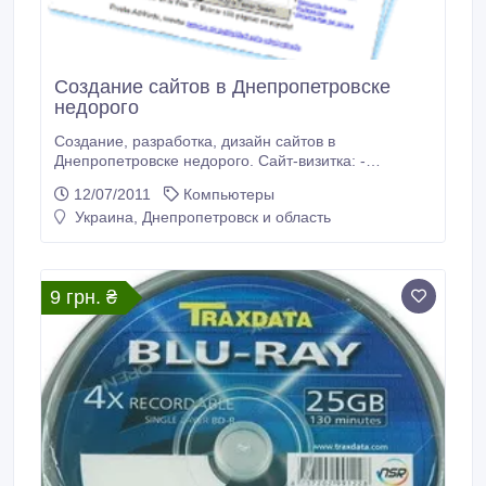
Создание сайтов в Днепропетровске
недорого
Создание, разработка, дизайн сайтов в
Днепропетровске недорого. Сайт-визитка: -
Интересный дизайн - Фирменный логотип - Текст -
12/07/2011
Компьютеры
Изображения (фото, каритнки, анимация) -
Украина, Днепропетровск и область
Музыкальные файлы - Видео - Файлы для закачки
(прайс-листы, образцы договоров, книги и т.д.) Цена
сайта – 350 грн. Заказ на изготовление сайта: www.
9 грн. ₴