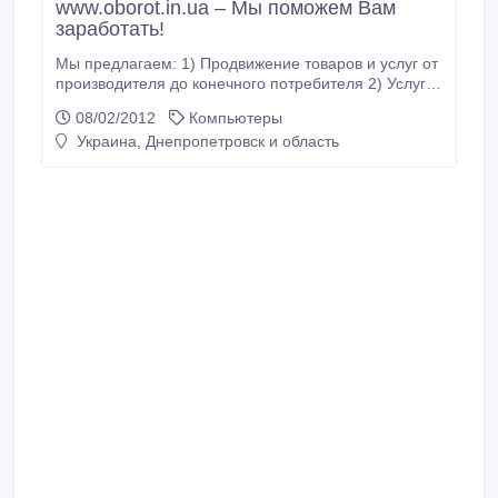
www.oborot.in.ua – Мы поможем Вам
заработать!
Мы предлагаем: 1) Продвижение товаров и услуг от
производителя до конечного потребителя 2) Услуги
дизайнера . 3) Услуги по созданию сайтов. 4)
08/02/2012
Компьютеры
Заказать VIP-рекламу вашего сайта. Мы поможем
Украина, Днепропетровск и область
Вам заработать, а также станем верным партнером
в финансовом мире! mihail@oborot.in.ua.