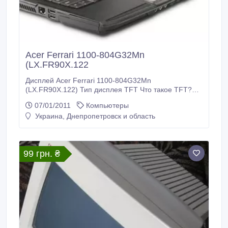
Acer Ferrari 1100-804G32Mn
(LX.FR90X.122
Дисплей Acer Ferrari 1100-804G32Mn
(LX.FR90X.122) Тип дисплея TFT Что такое TFT?
Диагональ 12.1 дюймов Разрешение экрана
07/01/2011
Компьютеры
1280×800 пикселей Размеры и вес Acer Ferrari
Украина, Днепропетровск и область
1100-804G32Mn (LX.FR90X.122) Вес 1, 95 кг Длина
228 мм Ширина 304 мм Толщина 34 мм Корпус Acer
Ferrari 1100-804G32Mn (LX.
99 грн. ₴