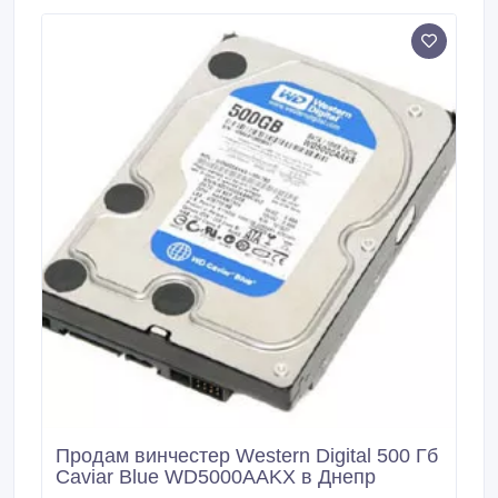
200 до 400: 300грн/шт Хороший тест поверхности,
SMART с reallocated от 400 до 800: 250грн/шт
Хороший тест поверхности, SMART с reallocated от
800 и больше: 200грн/шт www.
Продам винчестер Western Digital 500 Гб
Caviar Blue WD5000AAKX в Днепр