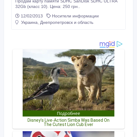
Продам карту памяти SDHC SanDisk SDHC ULTRA
32Gb (класс 10). Цена: 250 грн..
12/02/2013
Носители информации
Украина, Днепропетровск и область