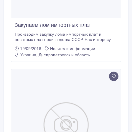
Закупаем лом импортных плат
Производим закупку лома импортных плат и
печатных плат производства СССР. Нас интересуют
Платы: Материнские платы, Видеокарты Звуковые
19/09/2016
Носители информации
платы Платы жёстких дисков Платы серверов Платы
Украина, Днепропетровск и область
связи GSM Платы ноутбуков Мфу и платы
дисководов Платы процессора Платы мобильных
телефонов Процессоры керамические.