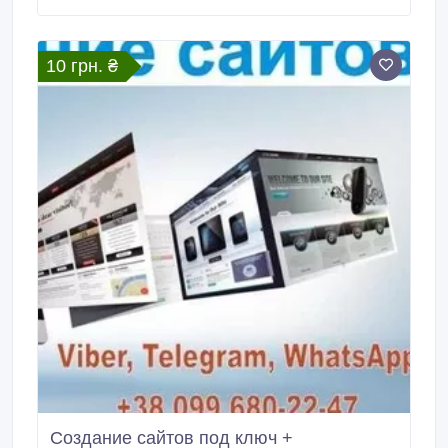
смотреть на сайте https://nelikvid2likvid.com тел. 050
553-19-89, 096 907-31-05 почта
nelikvid2likvid@gmail.
10 грн. ₴
Создание сайтов под ключ +