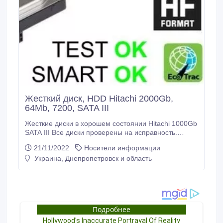
Жесткий диск, HDD Hitachi 2000Gb,
64Mb, 7200, SATA III
Жесткие диски в хорошем состоянии Hitachi 1000Gb
SATA III Все диски проверены на исправность.
Оптом и в розницу от 1 шт. Цена зависит от
21/11/2022
Носители информации
количества. Возможен торг Также имеются другие
Украина, Днепропетровск и область
объемы: 320Gb, 500Gb, 1000Gb На товар
предоставляется гарантия Производитель Hitachi
Тип HDD Внутренний Емкость, ГБ 2000 Интерфейс
SATA rev.