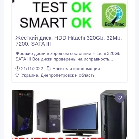
Жесткий диск, HDD Hitachi 320Gb, 32Mb,
7200, SATA III
Жесткие диски в хорошем состоянии Hitachi 320Gb
SATA III Все диски проверены на исправность.
Оптом и в розницу от 1 шт. Цена зависит от
21/11/2022
Носители информации
количества. Возможен торг Также имеются другие
Украина, Днепропетровск и область
объемы: 500Gb, 1000Gb, 2000Gb На товар
предоставляется гарантия Производитель Hitachi
Тип HDD Внутренний Емкость, ГБ 320 Интерфейс
SATA rev.