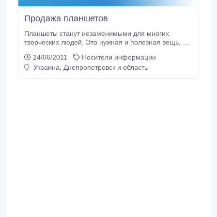
Продажа планшетов
Планшеты станут незаменимыми для многих
творческих людей. Это нужная и полезная вещь, а
не игрушка. С ее помощью вы почувствуете
24/06/2011
Носители информации
комфорт, который не возможно ощутить с
Украина, Днепропетровск и область
клавиатурой или мышкой. Дисконтная программа от
интернет магазина МОБИЛЛАК, обменивай баллы
на скидки. Для наших клиентов мы регулярно
разрабатываем различные акции и предложения,
которые помогут вам сделать покупку по выгодной
цене либо получить оригинальный подарок.