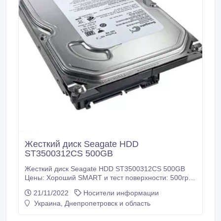
Жесткий диск Seagate HDD
ST3500312CS 500GB
Жесткий диск Seagate HDD ST3500312CS 500GB
Цены: Хороший SMART и тест поверхности: 500грн/
шт Хороший тест поверхности, SMART с reallocated
21/11/2022
Носители информации
до 100: 400грн/шт Хороший тест поверхности,
Украина, Днепропетровск и область
SMART с reallocated от 100 до 200: 350грн/шт
Хороший тест поверхности, SMART с reallocated от