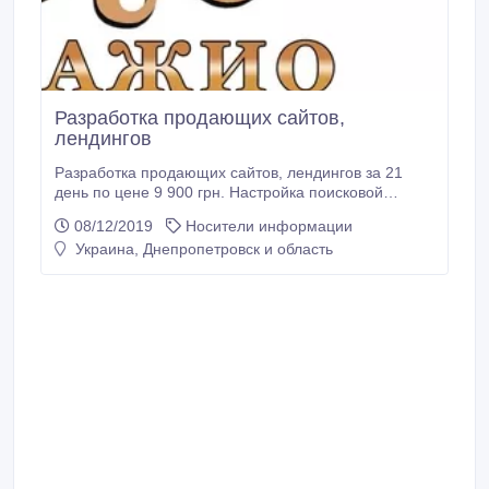
Разработка продающих сайтов,
лендингов
Разработка продающих сайтов, лендингов за 21
день по цене 9 900 грн. Настройка поисковой
рекламы Гугл в подарок. Адаптация сайта под
08/12/2019
Носители информации
мобильные устройства. Примеры работ:
Украина, Днепропетровск и область
https://www.adagiozp.com/ https://www.site-maker.net/.