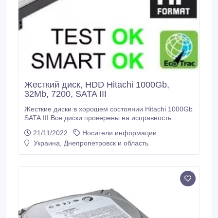
Жесткий диск, HDD Hitachi 1000Gb,
32Mb, 7200, SATA III
Жесткие диски в хорошем состоянии Hitachi 1000Gb
SATA III Все диски проверены на исправность.
Оптом и в розницу от 1 шт. Цена зависит от
21/11/2022
Носители информации
количества. Возможен торг Также имеются другие
Украина, Днепропетровск и область
объемы: 320Gb, 500Gb, 2000Gb На товар
предоставляется гарантия Производитель Hitachi
Тип HDD Внутренний Емкость, ГБ 1000 Интерфейс
SATA rev.