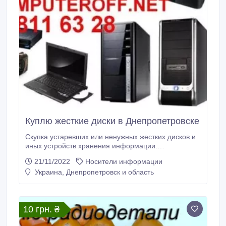
Куплю жесткие диски в Днепропетровске
Скупка устаревших или ненужных жестких дисков и
иных устройств хранения информации.
www.computeroff.net (093) 811 63 28 (056) 788 25 38
21/11/2022
Носители информации
(067) 78 78 344 (095) 77 09 333 ICQ 618349751 e-
Украина, Днепропетровск и область
mail: 0938116328@i.ua Наш адрес: г. Днепр, ж/м
Коммунар, ул. Метростроевская, 21А.
10 грн. ₴