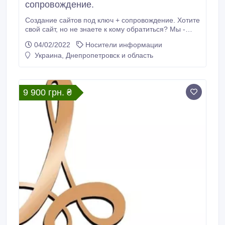
сопровождение.
Создание сайтов под ключ + сопровождение. Хотите
свой сайт, но не знаете к кому обратиться? Мы -
опытная команда Web-программистов создадим
04/02/2022
Носители информации
для Вас самый лучший сайт. У нас огромный опыт в
Украина, Днепропетровск и область
сфере Интернет маркетинга и создания сайтов и
Web-приложений. Мы предлагаем: сайт-визитка,
корпоративный сайт, интернет-магазин, интернет
портал и многое другое.
9 900 грн. ₴