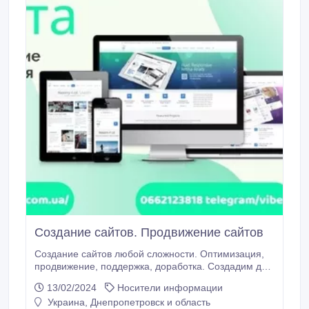
Создание сайтов. Продвижение сайтов
Создание сайтов любой сложности. Оптимизация,
продвижение, поддержка, доработка. Создадим для
вас: сайт-визитку; каталог; лендинг; корпоративный
13/02/2024
Носители информации
сайт; интернет-магазин; блог. Также занимаемся сео
Украина, Днепропетровск и область
оптимизацией, продвижением по поисковым