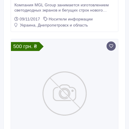
Компания MGL Group занимается изготовлением
светодиодных экранов и бегущих строк нового
поколения. Собственное производство — это
09/11/2017
Носители информации
возможность изготовления больших светодиодных
Украина, Днепропетровск и область
экранов за рекордно короткие сроки. Параметры
изделий вы указываете сами. Уже в течение
нескольких дней мы привезем ваш заказ и
установим на место информационное табло или
500 грн. ₴
видеоэкран.