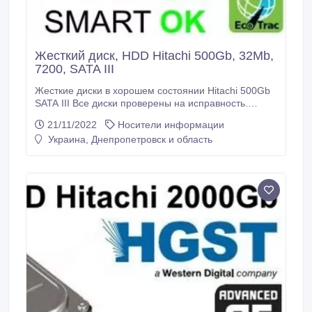
Жесткий диск, HDD Hitachi 500Gb, 32Mb,
7200, SATA III
Жесткие диски в хорошем состоянии Hitachi 500Gb
SATA III Все диски проверены на исправность.
Оптом и в розницу от 1 шт. Цена зависит от
21/11/2022
Носители информации
количества. Возможен торг Также имеются другие
Украина, Днепропетровск и область
объемы: 320Gb, 1000Gb, 2000Gb На товар
предоставляется гарантия Производитель Hitachi
Тип HDD Внутренний Емкость, ГБ 500 Интерфейс
SATA rev.