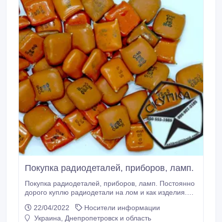
Покупка радиодеталей, приборов, ламп.
Покупка радиодеталей, приборов, ламп. Постоянно
дорого куплю радиодетали на лом и как изделия.
Покупаю приборы, лампы, двигатели, материнские
22/04/2022
Носители информации
платы, процессоры. Покупаю в Харькове и по всей
Украина, Днепропетровск и область
территории Украины. Дмитрий Цены и фото можно