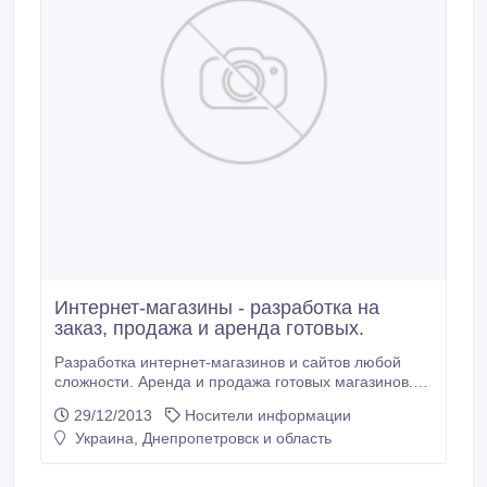
Интернет-магазины - разработка на
заказ, продажа и аренда готовых.
Разработка интернет-магазинов и сайтов любой
сложности. Аренда и продажа готовых магазинов.
Готовые интернет-магазины, полностью
29/12/2013
Носители информации
сконфигурированные и настроенные.
Украина, Днепропетровск и область
Предустановленный или оригинальный дизайн.
Цена: от 49 USD Интернет-магазины в аренду,
хостинг бесплатно. Цена: 29 USD в месяц Интернет-