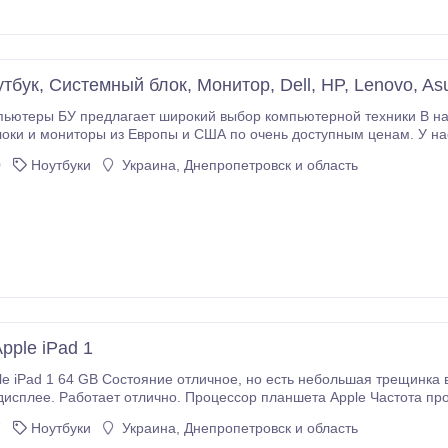
тбук, Системный блок, Монитор, Dell, HP, Lenovo, As
еры БУ предлагает широкий выбор компьютерной техники В наличии ноутбуки, ком
ониторы из Европы и США по очень доступным ценам. У нас Вы можете недорого купить ноутбук,
компьютер или любые комплектующие для него. 
0
Ноутбуки
Украина, Днепропетровск и область
pple iPad 1
e iPad 1 64 GB Состояние отличное, но есть небольшая трещинка в
исплее. Работает отлично. Процессор планшета Apple Частота про
1 Объем оперативной памяти 256 (MB) Объем встроенной памяти 64
7
Ноутбуки
Украина, Днепропетровск и область