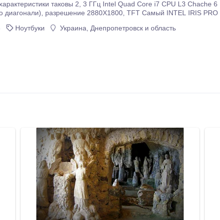
ntel Quad Core i7 CPU L3 Chache 6 МБ 512 Гб твердотельным накопителем 15, 4-
 INTEL IRIS PRO 1536MB NVIDIA AppleCare Protection до марта
2017. Для получения дополнительной информации
6
Ноутбуки
Украина, Днепропетровск и область