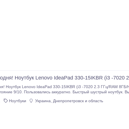
одня! Ноутбук Lenovo IdeaPad 330-15IKBR (i3 -7020 
я! Ноутбук Lenovo IdeaPad 330-15IKBR (i3 -7020 2.3 ГГц/RAM 8ГБ/HHD 1tb
ние 9/10. Пользовались аккуратно. Быстрый шустрый ноутбук. Выполнит все ваши
i3-7020U 2300 Mhz Количество ядер 2 ядра Диагональ 15.
1
Ноутбуки
Украина, Днепропетровск и область