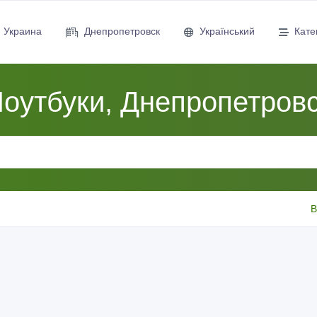
Украина
Днепропетровск
Український
Кате
оутбуки, Днепропетров
В