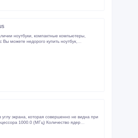
us
пактные компьютеры,
Например: Ноутбук с Core-i5 и 4ГБ DDR-3 - от 2790 грн.
 углу экрана, которая совершенно не видна при
цессора 1000.0 (МГц) Количество ядер
, 0 (GB) Диагональ экрана 9.