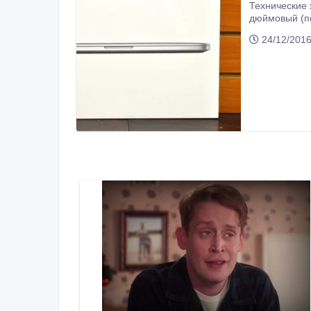
Технические характеристики таковы 2, 3 ГГц I
дюймовый (по диагонали), разрешение 2880X1800, TFT Самый
24/12/201