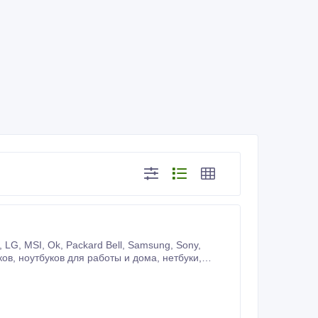
тбуки,