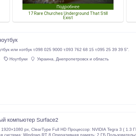
ноутбук
"Куплю бу ноутбук или нэтбук т.098 025 9000 т.093 762 68 15 т.095 25 39 39 5".
6
Ноутбуки
Украина, Днепропетровск и область
й компьютер Surface2
gra 3
 система: Windows RT 8 Оперативная память: 2 ГБ Пользовательс