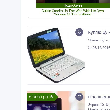
Куплю бу 
05/12/201
8 000 грн. ₴
Планшетны
Экран: 10, 6", 1920×1080 px, ClearType Full HD Процессор: NVIDIA Tegra 3 ( 1.3 ГГц) Видеоускоритель: NVIDIA Te
Операционная