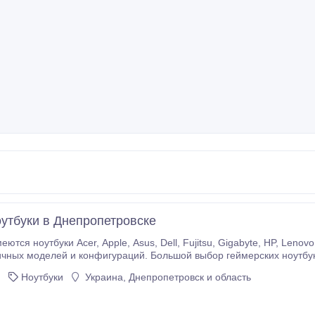
утбуки в Днепропетровске
ell, Fujitsu, Gigabyte, HP, Lenovo, LG, MSI, Ok, Packard Bell, Samsung, Sony,
моделей и конфигураций. Большой выбор геймерских ноутбуков, ноутбуков для работы и дома, не
ультрабуки. На ваш выбор широкий спектр диагоналей: 10.1", 11.
Ноутбуки
Украина, Днепропетровск и область