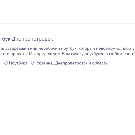
тбук Днепропетровск
и нерабочий ноутбук, который невозможно либо экономически невыгодно ремонтировать, Вы
продать. Мы предлагаем Вам скупку ноутбуков в любом состоянии, а также дополнительно: Ремонт 
исты готовы предложить более выгодные условия); Модернизацию ноутбука (любой компьютер можно
Ноутбуки
Украина, Днепропетровск и область
ссортимент на сайте по
ссылке, которая находится ниже, либо связаться по телефону для бол