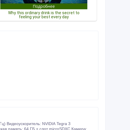
кая память: 64 ГБ + слот microSDXC Камера: