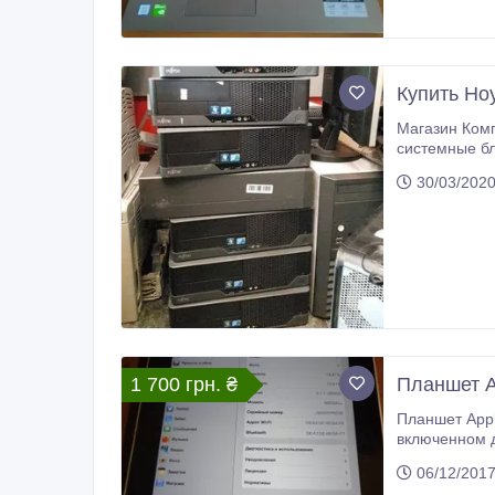
Купить Ноу
Магазин Компьют
системные блоки и м
30/03/202
1 700 грн. ₴
Планшет A
Планшет Appl
включенном д
процессора, 
06/12/201