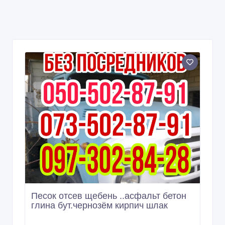
Песок отсев щебень ..асфальт бетон
глина бут.чернозём кирпич шлак