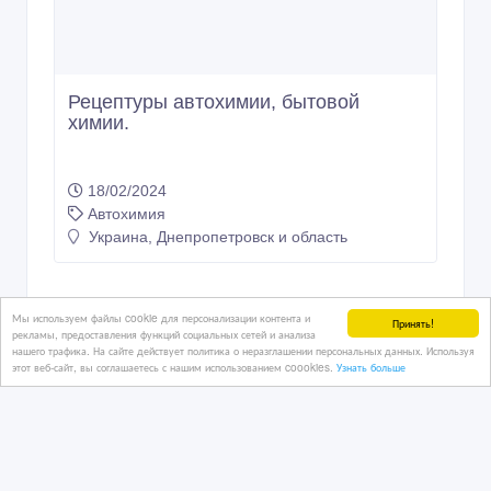
Рецептуры автохимии, бытовой
химии.
18/02/2024
Автохимия
Украина, Днепропетровск и область
Мы используем файлы cookie для персонализации контента и
Принять!
рекламы, предоставления функций социальных сетей и анализа
нашего трафика. На сайте действует политика о неразглашении персональных данных. Используя
этот веб-сайт, вы соглашаетесь с нашим использованием coookies.
Узнать больше
Copyright © 2009-2026 AdMir. All rights reserved.
Администрация сайта AdMir не несет ответственность за
содержание размещенных объявлений.