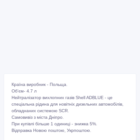
Країна виробник - Польща.
Об‘єм- 4.7 л
Нейтралізатор вихлопних газів Shell ADBLUE - це
спеціальна рідина для новітніх дизельних автомобілів,
обладнаних системою SCR.
Самовивіз з міста Дніпро.
При купівлі більше 1 одиниці - знижка 5%.
Відправка Новою поштою, Укрпоштою.