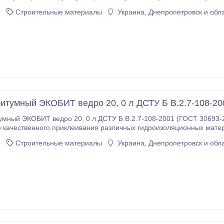
ую герметизирующую строительную мастику, изготовленную на
5
Строительные материалы
Украина, Днепропетровск и обл
основе бутилкаучука, битума и других технологических добавок.
итумный ЭКОБИТ ведро 20, 0 л ДСТУ Б В.2.7-108-20
мный ЭКОБИТ ведро 20, 0 л ДСТУ Б В.2.7-108-2001 (ГОСТ 30693-
ачественного приклеивания различных гидроизоляционных материалов к пористым,
едставляет
5
Строительные материалы
Украина, Днепропетровск и обл
менению, которую при необходимости следует перемешать; — обладает хорошей
онтальным и вертикальным поверхностям; Применение: Поверхность должна быть очищена от непрочно
держащихся, разрушенных элементов, покрытия грязи и пыли.