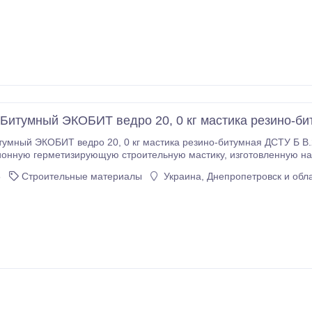
итумный ЭКОБИТ ведро 20, 0 кг мастика резино-би
мный ЭКОБИТ ведро 20, 0 кг мастика резино-битумная ДСТУ Б В.
тизирующую строительную мастику, изготовленную на основе бутилкаучука, битума и других
ую герметизирующую строительную мастику, изготовленную на
5
Строительные материалы
Украина, Днепропетровск и обл
основе бутилкаучука, битума и других технологических добавок.