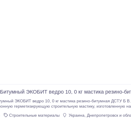
итумный ЭКОБИТ ведро 10, 0 кг мастика резино-би
мный ЭКОБИТ ведро 10, 0 кг мастика резино-битумная ДСТУ Б В.
тизирующую строительную мастику, изготовленную на основе бутилкаучука, битума и других
ую герметизирующую строительную мастику, изготовленную на
5
Строительные материалы
Украина, Днепропетровск и обл
основе бутилкаучука, битума и других технологических добавок.