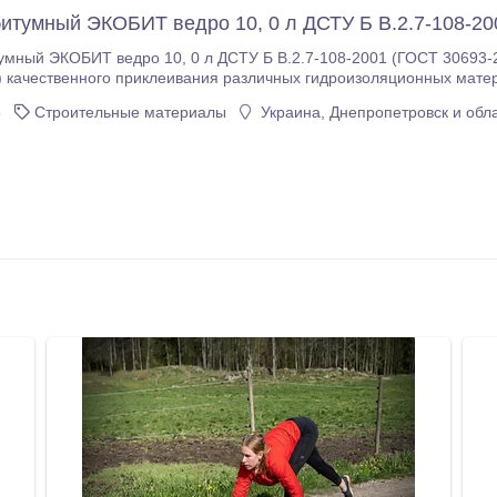
итумный ЭКОБИТ ведро 10, 0 л ДСТУ Б В.2.7-108-20
мный ЭКОБИТ ведро 10, 0 л ДСТУ Б В.2.7-108-2001 (ГОСТ 30693-
ачественного приклеивания различных гидроизоляционных материалов к пористым,
едставляет
5
Строительные материалы
Украина, Днепропетровск и обл
менению, которую при необходимости следует перемешать; — обладает хорошей
онтальным и вертикальным поверхностям; Применение: Поверхность должна быть очищена от непрочно
держащихся, разрушенных элементов, покрытия грязи и пыли.