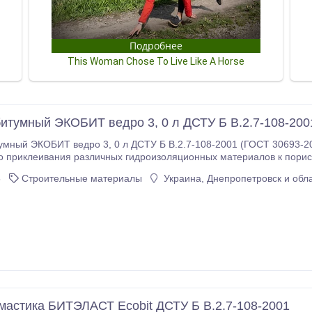
итумный ЭКОБИТ ведро 3, 0 л ДСТУ Б В.2.7-108-200
мный ЭКОБИТ ведро 3, 0 л ДСТУ Б В.2.7-108-2001 (ГОСТ 30693-20
клеивания различных гидроизоляционных материалов к пористым, шероховатым и пыльным повер
сение грунтовочного слоя перед нанесением мастик «Битэласт» Свойства: — представляет собой
5
Строительные материалы
Украина, Днепропетровск и обл
мости следует перемешать; — обладает хорошей прилипаемостью к
поверхностям; Применение: Поверхность должна быть очищена от непрочно держащихся,
разрушенных элементов, покрытия грязи и пыли.
мастика БИТЭЛАСТ Ecobit ДСТУ Б В.2.7-108-2001