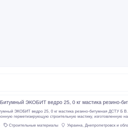
итумный ЭКОБИТ ведро 25, 0 кг мастика резино-би
мный ЭКОБИТ ведро 25, 0 кг мастика резино-битумная ДСТУ Б В.
тизирующую строительную мастику, изготовленную на основе бутилкаучука, битума и других
ую герметизирующую строительную мастику, изготовленную на
5
Строительные материалы
Украина, Днепропетровск и обл
основе бутилкаучука, битума и других технологических добавок.