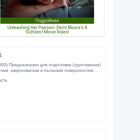
1
00) Предназначен для подготовки (грунтование)
хностям
 густую
асть