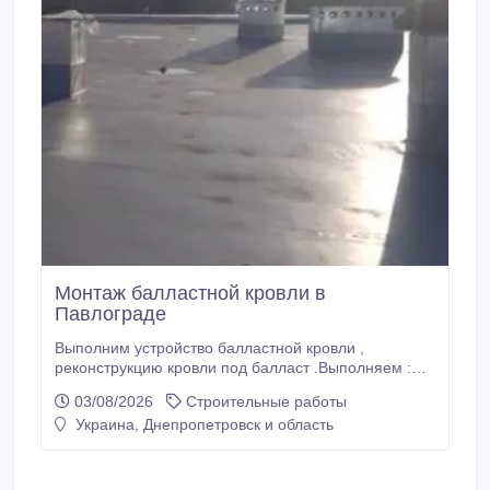
Монтаж балластной кровли в
Павлограде
Выполним устройство балластной кровли ,
реконструкцию кровли под балласт .Выполняем :
укладку пвх мембраны, монтаж утеплителя, укладка
03/08/2026
Строительные работы
разделительного слоя, укладка защитного слоя,
Украина, Днепропетровск и область
засыпка баласта. Монтаж всех видов фасонных
элементов : парапетных накрылков, монтаж
отливов, монтаж пвх металла. Наши специалисты
выполнят полный расчет кровли и подбор