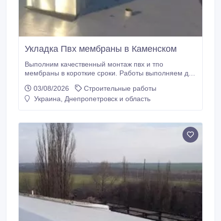
Укладка Пвх мембраны в Каменском
Выполним качественный монтаж пвх и тпо
мембраны в короткие сроки. Работы выполняем до
-20° в зависимости от материала. Специалисты
03/08/2026
Строительные работы
нашей компании помогут в : полном расчете
Украина, Днепропетровск и область
материалов нужных для кровли, в подборе
качественного материала, в расчете ветровой
нагрузки и раскладке мембраны. Возможны
командировки, предоставляем полный пакет
документов , гарантию на выполненные работы до
20 лет (в зависимости от материала, и основания
кровли).