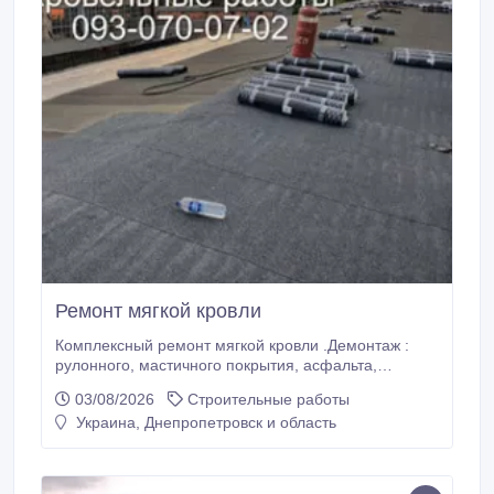
Ремонт мягкой кровли
Комплексный ремонт мягкой кровли .Демонтаж :
рулонного, мастичного покрытия, асфальта,
утеплителя. Выполняем устройство
03/08/2026
Строительные работы
асфальтобетонной стяжки на кровли. Большой опыт
Украина, Днепропетровск и область
работы с наплавляемым рубероидом..