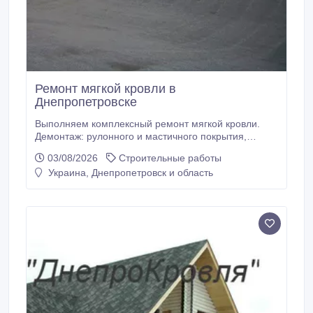
Ремонт мягкой кровли в
Днепропетровске
Выполняем комплексный ремонт мягкой кровли.
Демонтаж: рулонного и мастичного покрытия,
асфальта, теплоизоляции. Устройство стяжки всех
03/08/2026
Строительные работы
видов, утепление кровли. Большой опыт работы с
Украина, Днепропетровск и область
наплавляемым рубероидом. Выезд специалиста
для замера и оценки кровли бесплатный. Гарантия
на выполненные работы до 10 лет.