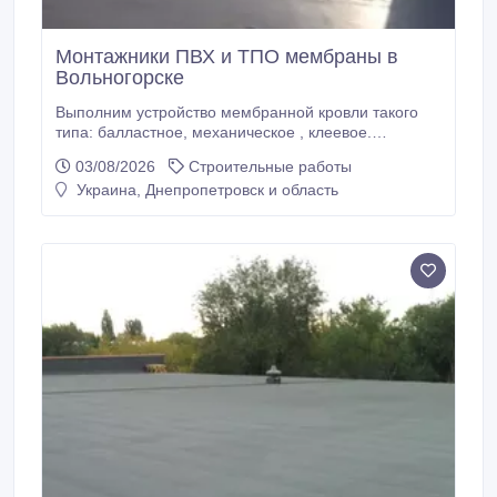
Монтажники ПВХ и ТПО мембраны в
Вольногорске
Выполним устройство мембранной кровли такого
типа: балластное, механическое , клеевое.
Мембранная кровля отличается своей :
03/08/2026
Строительные работы
практичность, презентабельным внешним видом,
Украина, Днепропетровск и область
мембранный материал обеспечивает длительный
срок службы. Опыт работы с 2008 г. , работы
выполняем до -20° в зависимости от материала.
Возможны командировки.