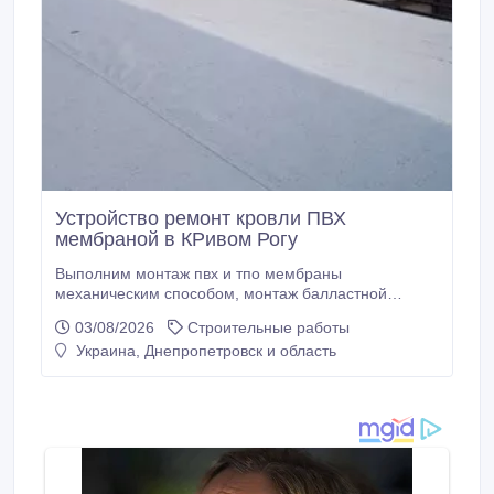
Устройство ремонт кровли ПВХ
мембраной в КРивом Рогу
Выполним монтаж пвх и тпо мембраны
механическим способом, монтаж балластной
кровли. Наши специалисты имеют большой опыт
03/08/2026
Строительные работы
работы с мембранными материалами. Выполняем
Украина, Днепропетровск и область
ремонт уже существующих мембранных кровель : с
частичной заменой утеплителя, частичная замена
мембранного покрытия, латочный (точечный)
ремонт.