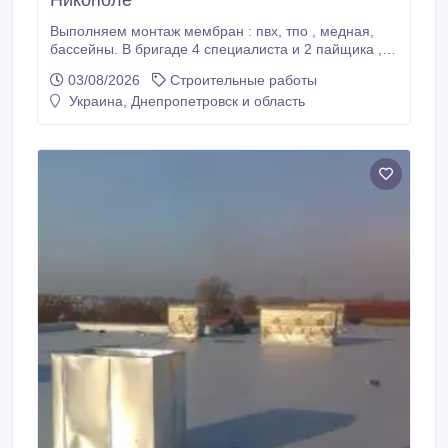
Никополе
Выполняем монтаж мембран : пвх, тпо , медная,
бассейны. В бригаде 4 специалиста и 2 пайщика ,
опыт работы с 2008 г.. Работаем напрямую и в
03/08/2026
Строительные работы
субподряде. Возможны командировки . Контактный
Украина, Днепропетровск и область
номер и Viber 0930700702.Контактный номер
0674778182.