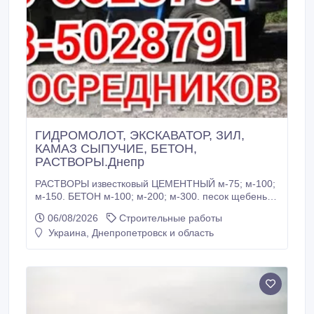
ГИДРОМОЛОТ, ЭКСКАВАТОР, ЗИЛ,
КАМАЗ СЫПУЧИЕ, БЕТОН,
РАСТВОРЫ.Днепр
РАСТВОРЫ известковый ЦЕМЕНТНЫЙ м-75; м-100;
м-150. БЕТОН м-100; м-200; м-300. песок щебень
граншлак ЩЕБЕНЬ ГАЗОБЕТОНА 20-40 шлак
06/08/2026
Строительные работы
отвальный отсев бут кирпич асфальт глина
Украина, Днепропетровск и область
чернозём ВСЁ С ДОСТАВКОЙ ЗИЛ-6т. КАМАЗ-12т.
ВЫВОЗ И ВЫНОС СТРОЙМУСОРА
АСФАЛЬТИРОВАНИЕ РЫТЬЁ КОТЛОВАНОВ
ГИДРОМОЛОТ МАНИПУЛЯТОР 5т УСТРОЙСТВО
ШЛАКОВОЙ ПОДУШКИ БЕТОННЫЕ РАБОТЫ
КИРПИЧНАЯ КЛАДКА УСТАНОВКА БОРДЮРОВ
СТРОИТЕЛЬСТВО ПОД КЛЮЧ ЛОМАЕМ, РОЕМ,