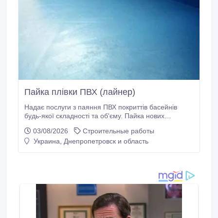
Пайка плівки ПВХ (лайнер)
Надає послуги з паяння ПВХ покриттів басейнів
будь-якої складності та об'єму. Пайка нових
басейнів, заміна старого покриття, ремонт
03/08/2026
Строительные работы
пошкоджених поверхонь. Консервація та
Украина, Днепропетровск и область
реконсервація басейнів. Гарантія на виконані
роботи. Номер Viber 093-070-07-02.