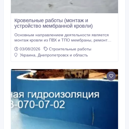
Кровельные работы (монтаж и
устройство мембранной кровли)
Основным направлением деятельности является
монтаж кровли из ПВХ и ТПО мембраны, ремонт
мембранной кровли, а также гидроизоляционные
03/08/2026
Строительные работы
работы с применением мембраны.Сотрудничая с
Украина, Днепропетровск и область
Нами, Вы получаете надежного партнера в данной
отрасли строительства.Мы гарантируем, что
монтажные работы будут выполнены
исключительно.