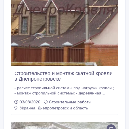
Строительство и монтаж скатной кровли
в Днепропетровске
- расчет стропильной системы под нагрузки кровли ;
- монтаж стропильной системы: - деревянная
стропильная система - металлическая система
03/08/2026
Строительные работы
стропил (сварочная) - устройство гидроизоляции и
Украина, Днепропетровск и область
подготовительные конструкции под основной
кровельный материал (обрешетка) - укладка
кровельного материала с укреплением и
примыкающими элементами и элементами