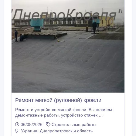
СТРОИМ от 0 до ключа.
Ремонт мягкой (рулонной) кровли
Ремонт и устройство мягкой кровли. Выполняем :
демонтажные работы, устройство стяжек,
устройство кровельного покрытия. Предоставляем
06/08/2026
Строительные работы
договор с гарантией на выполненные виды работ.
Украина, Днепропетровск и область
Выезд специалиста бесплатный!! (093)070-07-02.