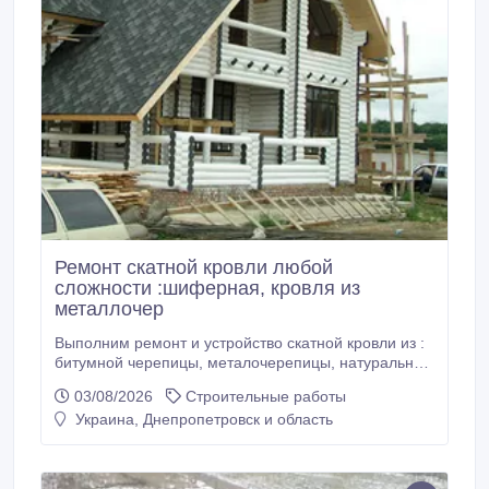
Ремонт скатной кровли любой
сложности :шиферная, кровля из
металлочер
Выполним ремонт и устройство скатной кровли из :
битумной черепицы, металочерепицы, натуральной
черепицы, шифера. Предлагаем полный (весь)
03/08/2026
Строительные работы
кровельный пирог : от стропильной до коньковой.
Украина, Днепропетровск и область
Выезд специалиста и составление сметы ( на
материал и работу) Бесплатно!!!(093)070-07-02.