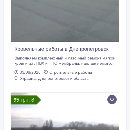
Кровельные работы в Днепропетровск
Выполняем комплексный и латочный ремонт мягкой
кровли из : ПВХ и ТПО мембраны, наплавляемого
рубероида. Устройство скатной кровли из :
03/08/2026
Строительные работы
битумной черепицы, металочерепицы, натуральной
Украина, Днепропетровск и область
черепицы, шифера. Выезд специалиста и
составление сметы ( на материал и работу)
Бесплатно!!!.
65 грн. ₴