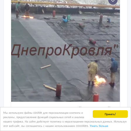
соединения - утепление кровли (мин.
Выполним ремонт и устройство мягкой
Мы используем файлы cookie для персонализации контента и
кровли
Принять!
рекламы, предоставления функций социальных сетей и анализа
нашего трафика. На сайте действует политика о неразглашении персональных данных. Используя
Строительная организация выполнит качественный
этот веб-сайт, вы соглашаетесь с нашим использованием coookies.
Узнать больше
ремонт и укладку мягкой кровли рулонными