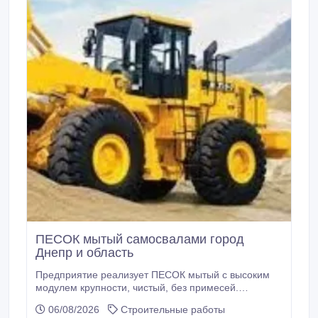
ПЕСОК мытый самосвалами город
Днепр и область
Предприятие реализует ПЕСОК мытый с высоким
модулем крупности, чистый, без примесей.
Идеально подходит для производства бетона и
06/08/2026
Строительные работы
бетонных изделий. Доставка по городу Днепр по