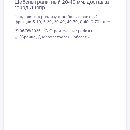
Щебень гранитный 20-40 мм. доставка
город Днепр
Предприятие реализует щебень гранитный
фракции 5-10, 5-20, 20-40, 40-70, 0-40, 0-70, отсев
0-5 мм. с доставкой самосвалами по Днепру и
06/08/2026
Строительные работы
области. Оплата нал или безнал. +38 067 723 35 04,
Украина, Днепропетровск и область
+38 093 306 50 99, https://inert-resurs.com.