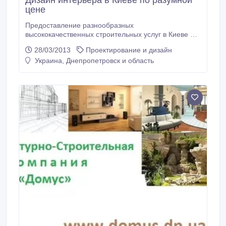
Дизайн интерьера в Киеве по разумной
цене
Предоставление разнообразных
высококачественных строительных услуг в Киеве и
Днепропетровске. В любой момент к Вашим
28/03/2013
Проектирование и дизайн
услугам - производство мебели и производство
Украина, Днепропетровск и область
металлоконструкций, дизайн интерьера и дизайн
ландшафта, а также дома на воде и термодома..