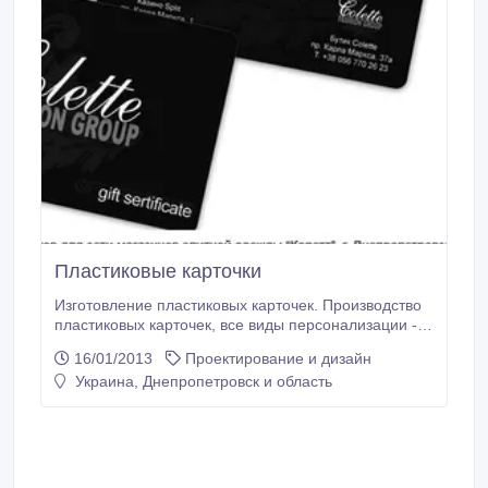
Пластиковые карточки
Изготовление пластиковых карточек. Производство
пластиковых карточек, все виды персонализации -
эмбоссирование, магнитная полоса, др. Тираж от
16/01/2013
Проектирование и дизайн
100 шт. Средняя цена - 2, 45 грн/штука с
Украина, Днепропетровск и область
эмбоссированием. Собственное производство,
низкие цены, отличное качество, - обращайтесь!.