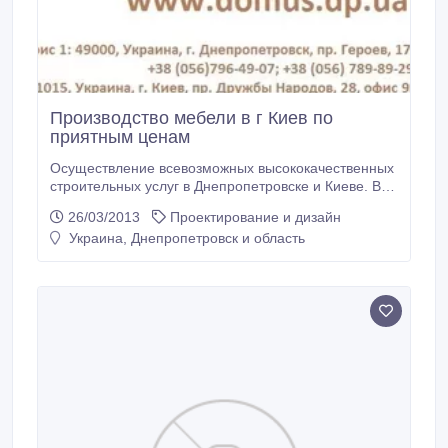
Производство мебели в г Киев по
приятным ценам
Осуществление всевозможных высококачественных
строительных услуг в Днепропетровске и Киеве. В
любое время к Вашим услугам - производство
26/03/2013
Проектирование и дизайн
мебели и производство металлоконструкций,
Украина, Днепропетровск и область
дизайн ландшафта и дизайн интерьера, дома на
воде и термодома..