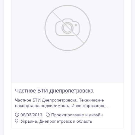
Частное БТИ Днепропетровска
Частное БТИ Днепропетровска. Технические
паспорта на недвижимость. Инвентаризация,
проектирование, техзаключения, технадзор в
06/03/2013
Проектирование и дизайн
Днепропетровске. Оценка недвижимости.
Украина, Днепропетровск и область
0567851490, 0961732537 www.BTi1.dp.ua.