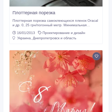
Плоттерная порезка
Плоттерная порезка самоклеющихся пленок Oracal
и др. 0, 25 грн/погонный метр. Минимальная
стоимость порезки 10 грн. Макет под подрезку
16/01/2013
Проектирование и дизайн
пленки должен быть в форматах векторной графики
Украина, Днепропетровск и область
(CorelDraw, Adobe Illustrator). Продажа пленок
Oracal, монтажной пленки (без подложки), -
розница..