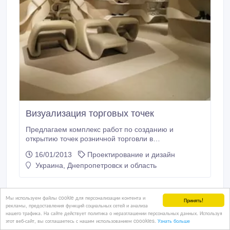
Визуализация торговых точек
Предлагаем комплекс работ по созданию и
открытию точек розничной торговли в
Днепропетровске. Наша услуга: - поиск и подбор
16/01/2013
Проектирование и дизайн
помещения. - создание дизайн-проекта. -
Украина, Днепропетровск и область
согласование вопросов с арендодателем. -
проведение ремонтных работ. - мебелирование
помещения (изготовление и установка мебельных
конструкций по индивидуальному заказу).
Мы используем файлы cookie для персонализации контента и
Принять!
45 грн. ₴
рекламы, предоставления функций социальных сетей и анализа
нашего трафика. На сайте действует политика о неразглашении персональных данных. Используя
этот веб-сайт, вы соглашаетесь с нашим использованием coookies.
Узнать больше