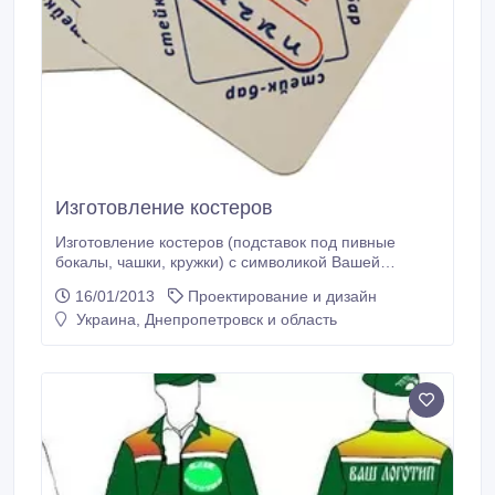
Изготовление костеров
Изготовление костеров (подставок под пивные
бокалы, чашки, кружки) с символикой Вашей
компании, новогодняя символика Форма: квадрат с
16/01/2013
Проектирование и дизайн
закругленными углами 90х90мм и круг диаметром
Украина, Днепропетровск и область
94 мм. Печать шелкотрафарет или полноцвет. (056)
789-58-49 (098) 611-82-21.