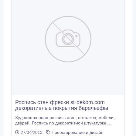
Роспись стен фрески st-dekom.com
декоративные покрытия барельефы
Художественная роспись стен, потолков, мебели,
дверей. Роспись по декоративной штукатурке.
Эксклюзивный декор интерьера. Авторские
27/04/2013
Проектирование и дизайн
декоративные покрытия. Фреска по декоративной