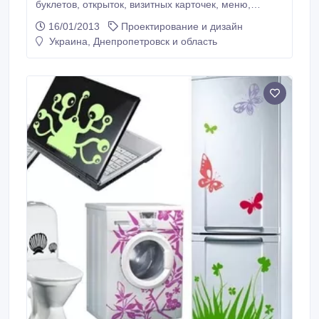
буклетов, открыток, визитных карточек, меню,
постеров и др. полиграфичеcкой продукции. Свое
16/01/2013
Проектирование и дизайн
производство, оптимальные цены, обращайтесь! г.
Украина, Днепропетровск и область
Днепропетровск. Работаем по Украине,
транспортировка через перевозчиков. (056) 789-58-
49 (098) 611-82-21.