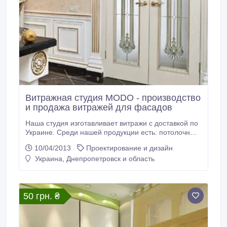
Витражная студия MODO - производство
и продажа витражей для фасадов
Наша студия изготавливает витражи с доставкой по
Украине. Среди нашей продукции есть: потолочные
витражи, оконные витражи, дверные витражи,
10/04/2013
Проектирование и дизайн
витражные перегородки. Мы используем такие
Украина, Днепропетровск и область
техники: фьюзинг, декралед, кадрам, фацеты,
пескоструй, тиффани..
50 грн. ₴