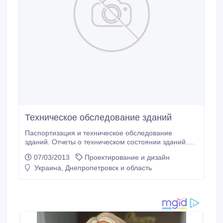
Техническое обследование зданий
Паспортизация и техническое обследование
зданий. Отчеты о техническом состоянии зданий.
Техзаключения. Оценка недвижимости.
07/03/2013
Проектирование и дизайн
Инвентаризация недвижимости с подготовкой
Украина, Днепропетровск и область
техпаспортов. 0567851490, 0961732537 www.stroy-
expert.dp.ua.