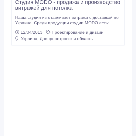
Студия MODO - продажа и производство
витражей для потолка
Наша студия изготавливает витражи с доставкой по
Украине. Среди продукции студии MODO есть:
оконные витражи, дверные витражи, витражные
12/04/2013
Проектирование и дизайн
перегородки, потолочные витражи. Мы используем
Украина, Днепропетровск и область
такие техники: фьюзинг, тиффани, кадрам,
декралед, фацеты, пескоструй. (067) 620-11-22,
(056) 789-06-10, (097) 111-69-69.