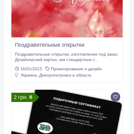
Поздравительные открытки
Поздравительные открытки, изготовление под заказ.
Дизайнерский картон, как стандартные с
разворотом, так и различной формы. Все зависит от
16/01/2013
Проектирование и дизайн
желания и возможностей заказчика..
Украина, Днепропетровск и область
2 грн. ₴