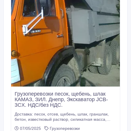
Грузоперевозки песок, щебень, шлак
КАМАЗ, ЗИЛ. Днепр, Экскаватор JCB-
3CX. НДС/без НДС.
Доставка: песок, отсев, щебень, шлак, граншлак,
бетон, известковый раствор, силикатная масса,
кирпич и др. машинами КАМАЗ, ЗИЛ. Вывоз мусора,
07/05/2025
Грузоперевозки
листьев + услуги грузчиков. Экскаватор JCB-3CX.