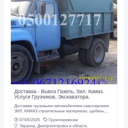
Доставка - Вывоз Газель, Зил, Камаз.
Услуги Грузчиков, Экскаватора.
Доставим грузовыми автомобилями-самосвалами
ЗИЛ, КАМАЗ строительные материалы: щебень,
отсев, песок, шлак, граншлак, бетон, кирпич,
07/05/2025
Грузоперевозки
силикатную массу, известковый раствор и
Украина, Днепропетровск и область
др.ГАЗЕЛЬ-Дуэт (5 пассажирских мест,