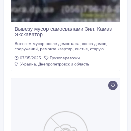
Вывезу мусор самосвалами Зил, Камаз
Экскаватор
Вывезем мусор после демонтажа, сноса домов,
сооружений, ремонта квартир, листья, старую
мебель и прочий хлам автомобилями -
07/05/2025
Грузоперевозки
самосвалами Камаз, Зил (грузоподъёмность 10-5
Украина, Днепропетровск и область
т.). При необходимости предоставляем услуги
грузчиков, экскаватора JCB-3CX. Работаем с НДС/
без НДС..