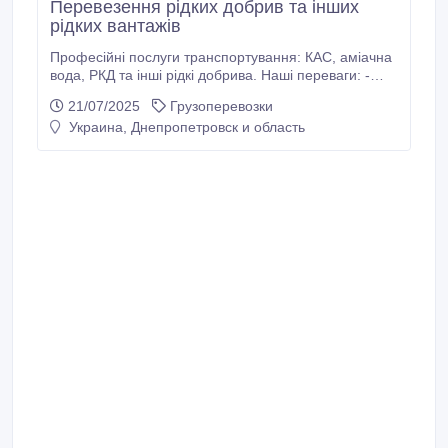
Перевезення рідких добрив та інших
рідких вантажів
Професійні послуги транспортування: КАС, аміачна
вода, РКД та інші рідкі добрива. Наші переваги: -
Власний парк автоцистерн. - Водії з ADR-допуском
21/07/2025
Грузоперевозки
та досвідом. - Оперативна логістика по Україні -
Украина, Днепропетровск и область
Повний пакет супровідних документів. - Безпека
вантажу гарантована. Умови доставки за
домовленістю.