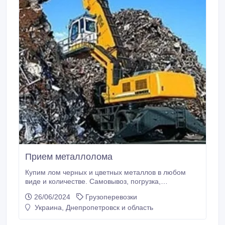
Прием металлолома
Купим лом черных и цветных металлов в любом
виде и количестве. Самовывоз, погрузка,
взвешивание и расчет на месте, возможен
26/06/2024
Грузоперевозки
демонтаж. Работаем без выходных. 0993114600,
Украина, Днепропетровск и область
0688559300. http://ukrmetal.dp.ua.