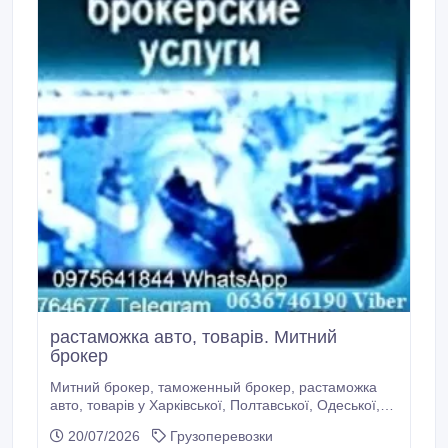
растаможка авто, товарів. Митний
брокер
Митний брокер, таможенный брокер, растаможка
авто, товарів у Харківської, Полтавської, Одеської,
Київської, Дніпровської, Житомирської, Вінницької,
20/07/2026
Грузоперевозки
Тернопільської, Чернівецької, Львівської (Городок),