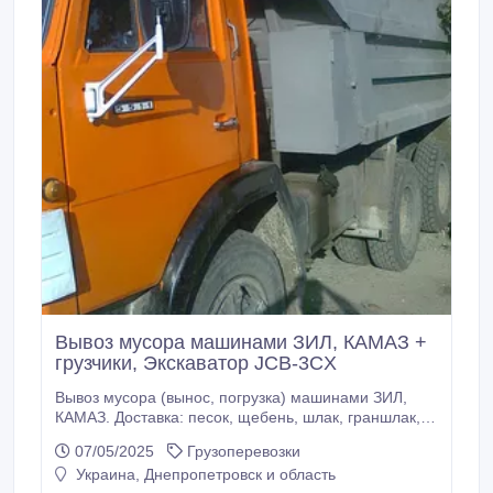
Вывоз мусора машинами ЗИЛ, КАМАЗ +
грузчики, Экскаватор JCB-3CX
Вывоз мусора (вынос, погрузка) машинами ЗИЛ,
КАМАЗ. Доставка: песок, щебень, шлак, граншлак,
бетон, кирпич, камень, силикатная масса,
07/05/2025
Грузоперевозки
известковый раствор и др. Аренда Экскаватора JCB-
Украина, Днепропетровск и область
3CX. Работаем с НДС/без НДС..