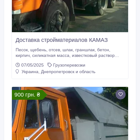
Доставка стройматериалов КАМАЗ
Песок, щебень, отсев, шлак, граншлак, бетон,
кирпич, силикатная масса, известковый раствор
машинами ЗИЛ, КАМАЗ. Вывоз мусора, листьев.
07/05/2025
Грузоперевозки
Услуги грузчиков. тел. 796-75-87 067-121-69-24 050-
Украина, Днепропетровск и область
012-77-17. Николай..
900 грн. ₴