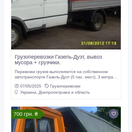
Грузоперевозки Газель-Дуэт, вывоз
мусора + грузчики.
Перевозки грузов выполняются на собственном
автотранспорте Газель-Дуэт (5 пас. мест), 3 метра,
12 куб.м. Мы осуществляем грузоперевозки мебели
07/05/2025
Грузоперевозки
и вещей, промышленных товаров, продуктов
Украина, Днепропетровск и область
питания, стройматериалов, потребительских
товаров и многого другого. Вывоз мусора по городу,
услуги грузчиков. Услуги самосвалов ЗИЛ, КАМАЗ.
700 грн. ₴