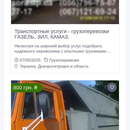
Транспортные услуги - грузоперевозки
ГАЗЕЛЬ, ЗИЛ, КАМАЗ.
Несмотря на широкий выбор услуг подобрать
надёжного перевозчика с опытными грузчиками
дело не из лёгких. Поэтому если ВЫ ещё не знаете,
07/05/2025
Грузоперевозки
где получить качественные грузоперевозки, ВАМ
Украина, Днепропетровск и область
стоит обратиться к нам. К Вашим услугам
авомобили ГАЗель, самосвалы - ЗИЛ, КАМАЗ,
грузоподъемностью 2-10 т. Наша компания
выполняет самую различную работу начиная от
800 грн. ₴
квартирных переездов и заканчивая вывозом
строительного мусора после ремонтов, старой
мебели на утилизацию и различного хлама.