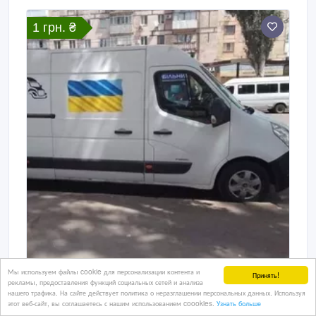
1 грн. ₴
Мы используем файлы cookie для персонализации контента и
Принять!
рекламы, предоставления функций социальных сетей и анализа
Грузоперевозки, перевозка мебели в
нашего трафика. На сайте действует политика о неразглашении персональных данных. Используя
Кривом Роге и по Украине
этот веб-сайт, вы соглашаетесь с нашим использованием coookies.
Узнать больше