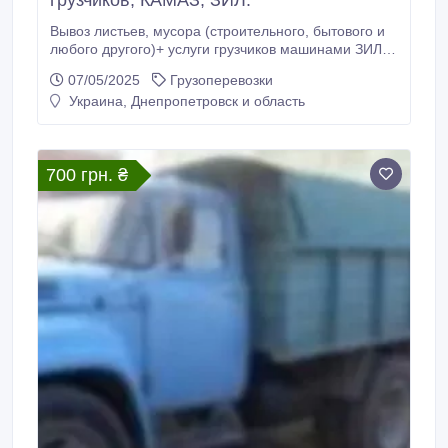
грузчиков, КАМАЗ, ЗИЛ.
Вывоз листьев, мусора (строительного, бытового и
любого другого)+ услуги грузчиков машинами ЗИЛ,
КАМАЗ. БЕЗ ПОСРЕДНИКОВ. Доставка
07/05/2025
Грузоперевозки
строительных материалов: песок, щебень, шлак,
Украина, Днепропетровск и область
граншлак, силикатная масса, известковый раствор,
бетон, кирпич. тел. 796-75-87, 067-121-69-24, 050-
012-77-17, Николай..
700 грн. ₴