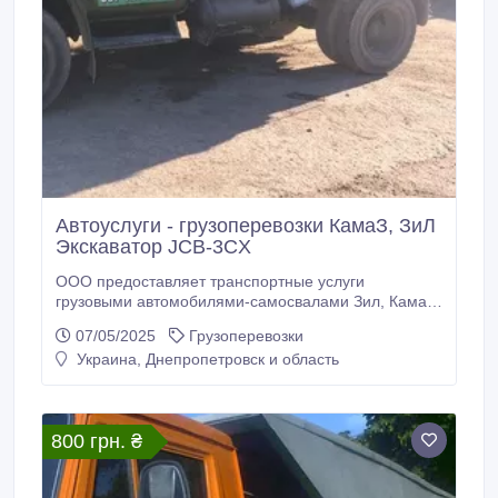
Автоуслуги - грузоперевозки КамаЗ, ЗиЛ
Экскаватор JCB-3CX
ООО предоставляет транспортные услуги
грузовыми автомобилями-самосвалами Зил, Камаз
(грузоподъемность 5-10 т.). Доставим строительные
07/05/2025
Грузоперевозки
материалы (щебень, песок, шлак, граншлак, отсев и
Украина, Днепропетровск и область
др.), вывезем мусор, предоставим услуги грузчиков.
Экскаватор JCB-3CX. Работаем с НДС/без НДС..
800 грн. ₴