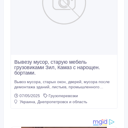
Вывезу мусор, старую мебель
грузовиками Зил, Камаз с нарощен.
бортами.
Вывоз мусора, старых окон, дверей, мусора после
демонтажа зданий, листьев, промышленного
мусора, бытового (кроме пищевого) и другого хлама
07/05/2025
Грузоперевозки
грузовыми автомобилями-самосвалами Зил, Камаз
Украина, Днепропетровск и область
(грузоподьемность 5-10 т.). Также предоставляем
услуги грузоперевозки Газелькой (до 2 т.) -
бортовая, тентованная. При необходимости окажем
услуги профессиональных грузчиков - работают
быстро, аккуратно.