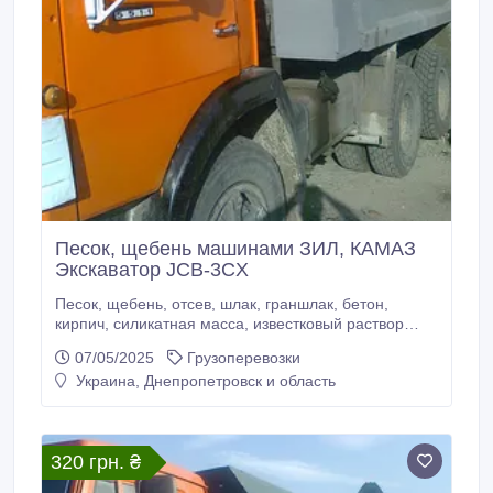
Песок, щебень машинами ЗИЛ, КАМАЗ
Экскаватор JCB-3CX
Песок, щебень, отсев, шлак, граншлак, бетон,
кирпич, силикатная масса, известковый раствор
машинами ЗИЛ, КАМАЗ. Вывоз мусора, листьев.
07/05/2025
Грузоперевозки
Услуги грузчиков, экскаватора JCB-3CX. Работаем с
Украина, Днепропетровск и область
НДС/без НДС. тел. 796-75-87 067-121-69-24 050-
012-77-17 Николай.
320 грн. ₴