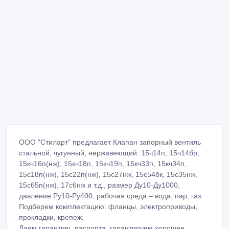
ООО "Стиларт" предлагает Клапан запорный вентиль
стальной, чугунный, нержавеющий: 15ч14п, 15ч14бр,
15кч16п(нж), 15кч18п, 15кч19п, 15кч33п, 15кч34п,
15с18п(нж), 15с22п(нж), 15с27нж, 15с54бк, 15с35нж,
15с65п(нж), 17с6нж и т.д., размер Ду10-Ду1000,
давление Ру10-Ру400, рабочая среда – вода, пар, газ.
Подберем комплектацию: фланцы, электроприводы,
прокладки, крепеж.
Даем гарантию, паспорта, гарантируем хорошее