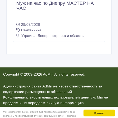
Муж на час по Днепру МАСТЕР НА
ЧАС
29/07/2026
Сантехника
Украина, Днепропетровск и область
Copyright © 2009-2026 AdMir. All rights reserved.
Администрация сайта AdMir не несет ответственность за
содержание размещенных объявлений.
Конфиденциальность наших пользователей ценится. Мы не
продаем и не передаем личную информацию
зарегистрированных пользователей сайта AdMir третьим
Мы используем файлы cookie для персонализации контента и
Принять!
лицам. Мы не несем ответственность за правила
рекламы, предоставления функций социальных сетей и анализа