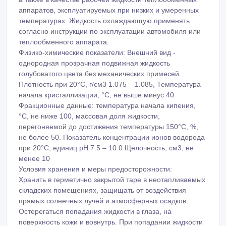
аппаратов, эксплуатируемых при низких и умеренных
температурах. Жидкость охлаждающую применять
согласно инструкции по эксплуатации автомобиля или
теплообменного аппарата.
Физико-химические показатели: Внешний вид -
однородная прозрачная подвижная жидкость
голубоватого цвета без механических примесей.
Плотность при 20°С, г/см3 1.075 – 1.085, Температура
начала кристаллизации, °С, не выше минус 40
Фракционные данные: температура начала кипения,
°С, не ниже 100, массовая доля жидкости,
перегоняемой до достижения температуры 150°С, %,
не более 50. Показатель концентрации ионов водорода
при 20°С, единиц рН 7.5 – 10.0 Щелочность, см3, не
менее 10
Условия хранения и меры предосторожности:
Хранить в герметично закрытой таре в неотапливаемых
складских помещениях, защищать от воздействия
прямых солнечных лучей и атмосферных осадков.
Остерегаться попадания жидкости в глаза, на
поверхность кожи и вовнутрь. При попадании жидкости