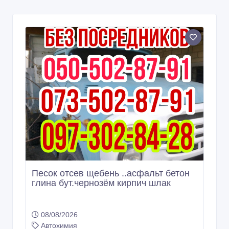
Песок отсев щебень ..асфальт бетон
глина бут.чернозём кирпич шлак
08/08/2026
Автохимия