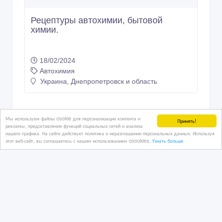
Рецептуры автохимии, бытовой
химии.
18/02/2024
Автохимия
Украина, Днепропетровск и область
Мы используем файлы cookie для персонализации контента и
Принять!
рекламы, предоставления функций социальных сетей и анализа
нашего трафика. На сайте действует политика о неразглашении персональных данных. Используя
этот веб-сайт, вы соглашаетесь с нашим использованием coookies.
Узнать больше
Copyright © 2009-2026 AdMir. All rights reserved.
Администрация сайта AdMir не несет ответственность за
содержание размещенных объявлений.
Конфиденциальность наших пользователей ценится. Мы не
продаем и не передаем личную информацию
зарегистрированных пользователей сайта AdMir третьим