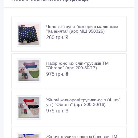
Чоловічі труси-боксери з малюнком
"Каченята" (арт. МШ 950326)
260 грн. ₴
Набір жіночих сліп-трусиків ТМ
"Obrana" (арт. 200-30/17)
975 грн. ₴
Жіночі кольорові трусики-сліп (4 шт./
уп.) "Obrana" (арт. 200-30/16)
975 грн. ₴
Жіночі трусики-сліпи із бавовни ТМ