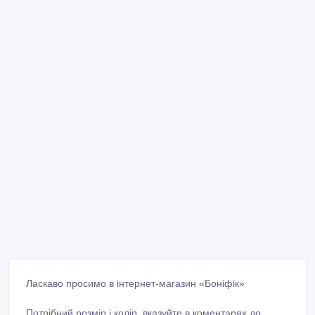
Ласкаво просимо в інтернет-магазин «Боніфік»
Потрібний розмір і колір, вказуйте в коментарях до