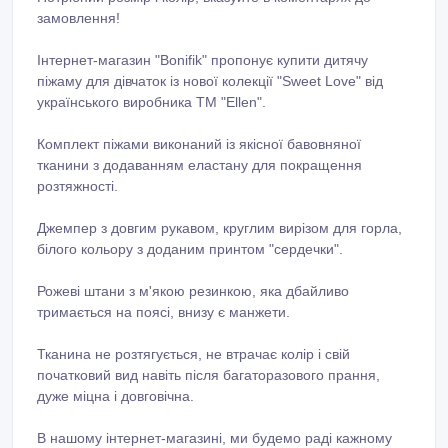
замовлення!
Інтернет-магазин "Bonifik" пропонує купити дитячу
піжаму для дівчаток із нової колекції "Sweet Love" від
українського виробника ТM "Ellen".
Комплект піжами виконаний із якісної бавовняної
тканини з додаванням еластану для покращення
розтяжності.
Джемпер з довгим рукавом, круглим вирізом для горла,
білого кольору з доданим принтом "сердечки".
Рожеві штани з м'якою резинкою, яка дбайливо
тримається на поясі, внизу є манжети.
Тканина не розтягується, не втрачає колір і свій
початковий вид навіть після багаторазового прання,
дуже міцна і довговічна.
В нашому інтернет-магазині, ми будемо раді кажному