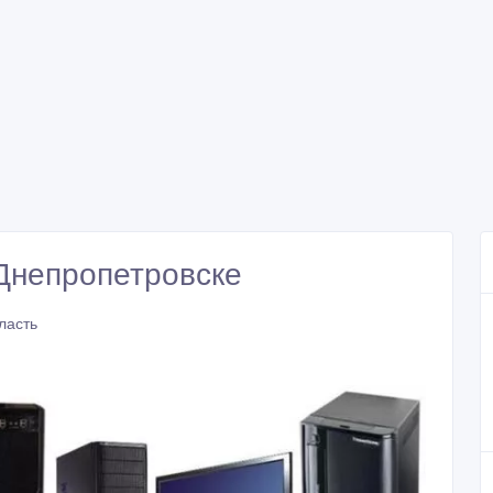
Днепропетровске
ласть