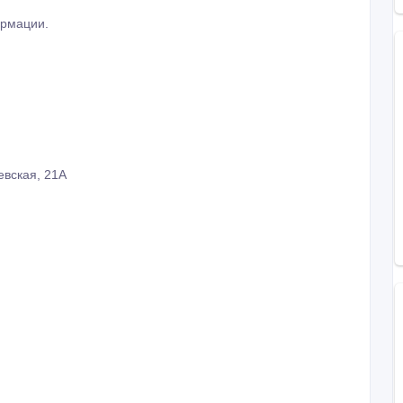
ормации.
евская, 21А